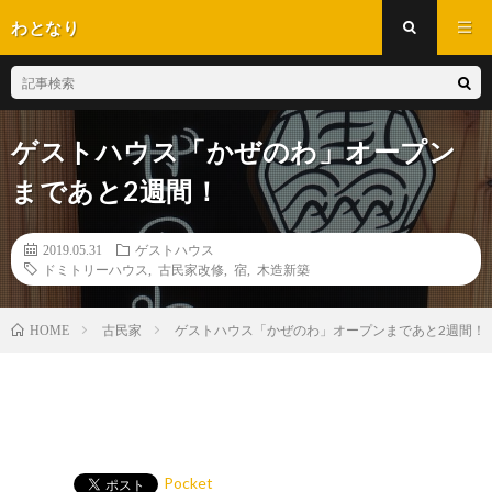
わとなり
ゲストハウス「かぜのわ」オープン
まであと2週間！
2019.05.31
ゲストハウス
ドミトリーハウス
,
古民家改修
,
宿
,
木造新築
古民家
ゲストハウス「かぜのわ」オープンまであと2週間！
HOME
Pocket