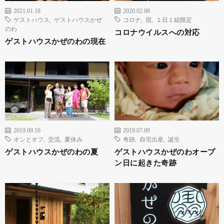
2021.01.18
2020.02.08
ゲストハウス
,
ゲストハウスかぜ
コロナ
,
宿
,
１日１組限定
のわ
コロナウイルスへの対応
ゲストハウスかぜのわの現在
2019.09.16
2019.07.09
オンとオフ
,
交流
,
夏休み
奇跡
,
自宅出産
,
誕生
ゲストハウスかぜのわの夏
ゲストハウスかぜのわオープ
ン日に起きた奇跡