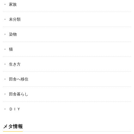
家族
未分類
染物
猫
生き方
田舎へ移住
田舎暮らし
ＤＩＹ
メタ情報