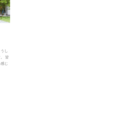
こうし
。 皆
い感じ