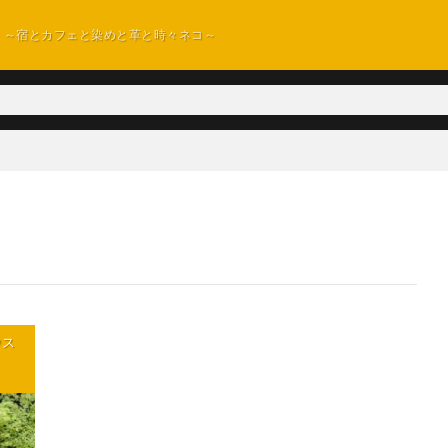
 ～宿とカフェと染めと革と時々ネコ～
ウス