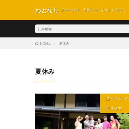
わとなり
田舎に移住 家族で紡ぐ心地いい暮らし
夏休み
HOME
夏休み
ゲストハ
生き方