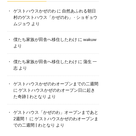
ゲストハウスかぜのわ
に
自然あふれる朝日
村のゲストハウス「かぜのわ」 - ショギョウ
ムジョウ
より
僕たち家族が田舎へ移住したわけ
に
wakuw
より
僕たち家族が田舎へ移住したわけ
に
蒲生 一
志
より
ゲストハウスかぜのわオープンまでの二週間
に
ゲストハウスかぜのわオープン日に起き
た奇跡 | わとなり
より
ゲストハウス「かぜのわ」オープンまであと
2週間！
に
ゲストハウスかぜのわオープンま
での二週間 | わとなり
より