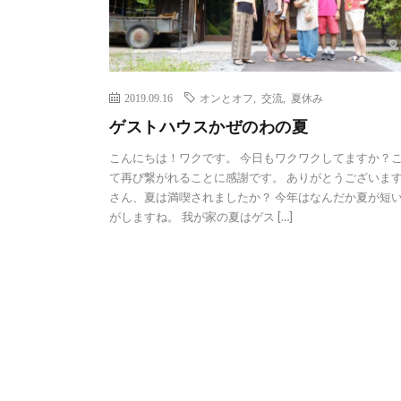
2019.09.16
オンとオフ
,
交流
,
夏休み
ゲストハウスかぜのわの夏
こんにちは！ワクです。 今日もワクワクしてますか？
て再び繋がれることに感謝です。 ありがとうございます
さん、夏は満喫されましたか？ 今年はなんだか夏が短
がしますね。 我が家の夏はゲス […]