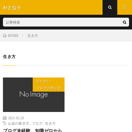
わとなり
生き方
HOME
生き方
なりわい
ブログの作り方
2021.02.20
お金の稼ぎ方
,
ブログ
,
生き方
ブログ未経験、知識ゼロから