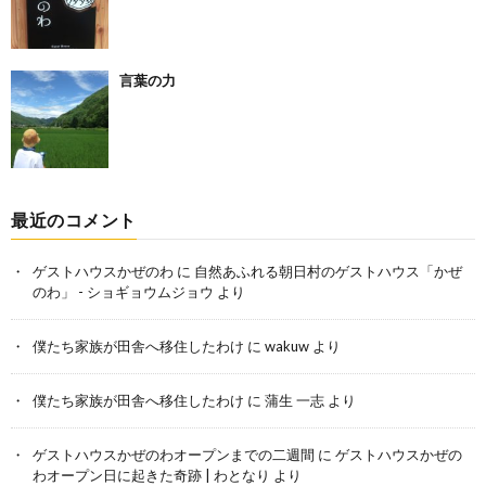
言葉の力
最近のコメント
ゲストハウスかぜのわ
に
自然あふれる朝日村のゲストハウス「かぜ
のわ」 - ショギョウムジョウ
より
僕たち家族が田舎へ移住したわけ
に
wakuw
より
僕たち家族が田舎へ移住したわけ
に
蒲生 一志
より
ゲストハウスかぜのわオープンまでの二週間
に
ゲストハウスかぜの
わオープン日に起きた奇跡 | わとなり
より